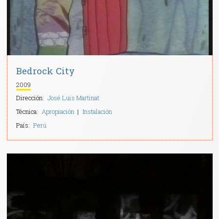
Bedrock City
2009
Dirección:
José Luis Martinat
Técnica:
Apropiación
Instalación
País:
Perú