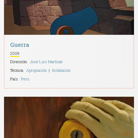
Guerra
2009
Dirección:
José Luis Martinat
Técnica:
Apropiación
Instalación
País:
Perú