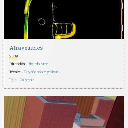
Atravesibles
2009
Dirección:
Ricardo Arce
Técnica:
Rayado sobre película
País:
Colombia