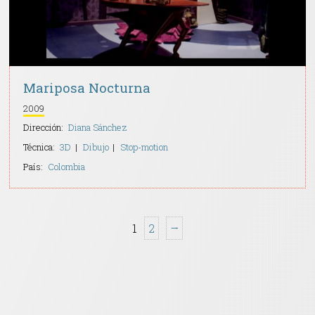
Mariposa Nocturna
2009
Dirección:
Diana Sánchez
Técnica:
3D
Dibujo
Stop-motion
País:
Colombia
1
2
→