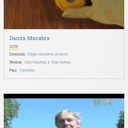
Danza Macabra
2009
Dirección:
Edgar Humberto Álvarez
Técnica:
Clay Painting
Stop-motion
País:
Colombia