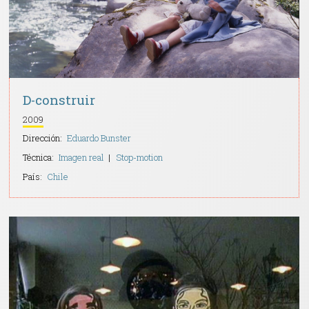
D-construir
2009
Dirección:
Eduardo Bunster
Técnica:
Imagen real
Stop-motion
País:
Chile