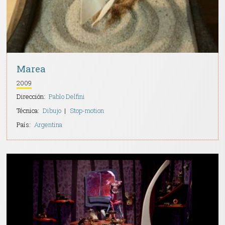
Marea
2009
Dirección:
Pablo Delfini
Técnica:
Dibujo
Stop-motion
País:
Argentina