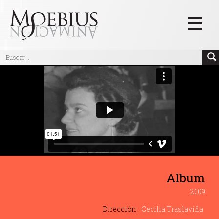
Inicio
Videos
Blog
Textos
Eventos
Links
Album
Quiénes Somos
2009
Manifiesto
Dirección:
Cecilia Traslaviña