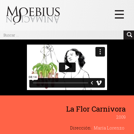
Inicio
Videos
Blog
Textos
Eventos
Links
La Flor Carnivora
Quiénes Somos
2009
Manifiesto
Dirección:
María Lorenzo