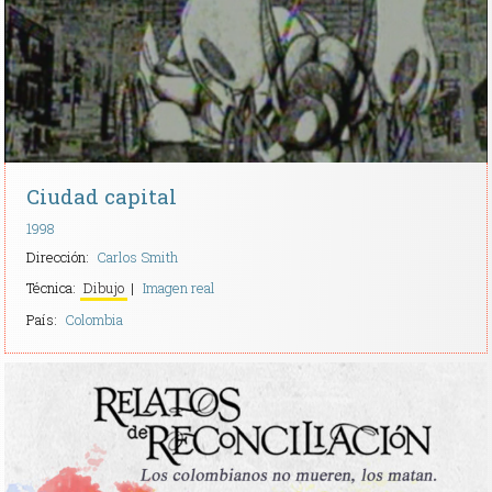
Ciudad capital
1998
Dirección:
Carlos Smith
Técnica:
Dibujo
Imagen real
País:
Colombia