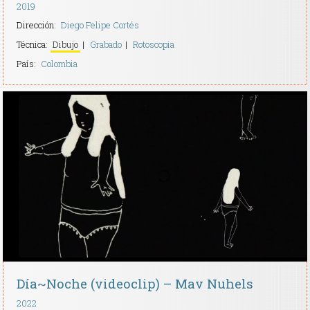
2019
Dirección:
Diego Felipe Cortés
Técnica:
Dibujo
Grabado
Rotoscopia
País:
Colombia
Día~Noche (videoclip) – Mav Nuhels
2022