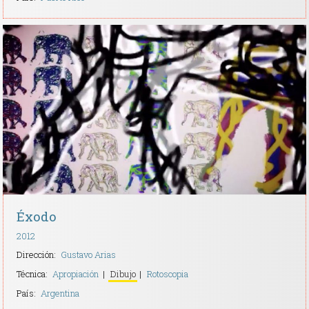
Éxodo
2012
Dirección:
Gustavo Arias
Técnica:
Apropiación
Dibujo
Rotoscopia
País:
Argentina