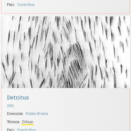
País:
Costa Rica
Detritus
1991
Dirección:
Rubén Rivera
Técnica:
Dibujo
País:
Puerto Rico