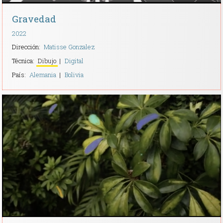
Gravedad
2022
Dirección:
Matisse Gonzalez
Técnica:
Dibujo
Digital
País:
Alemania
Bolivia