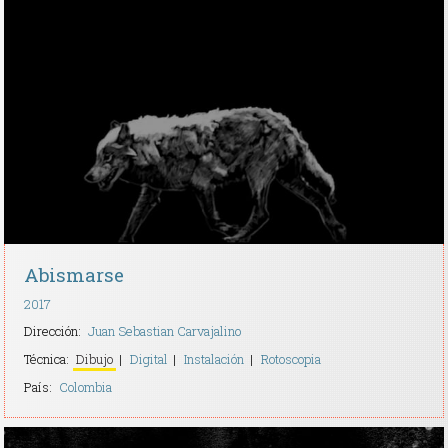
Abismarse
2017
Dirección:
Juan Sebastian Carvajalino
Técnica:
Dibujo
Digital
Instalación
Rotoscopia
País:
Colombia