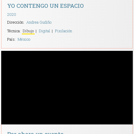
YO CONTENGO UN ESPACIO
2020
Dirección:
Andrea Gudiño
Técnica:
Dibujo
Digital
Pixilación
País:
México
Por ahora un cuento