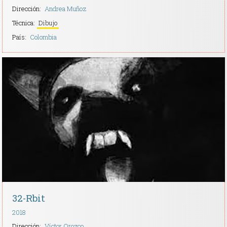
Dirección:
Andrea Muñoz
Técnica:
Dibujo
País:
Colombia
32-Rbit
2018
Dirección:
Víctor Orozco