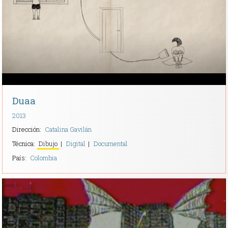
Contacto
Duaa
2013
Dirección:
Catalina Gavilán
Técnica:
Dibujo
Digital
Documental
País:
Colombia