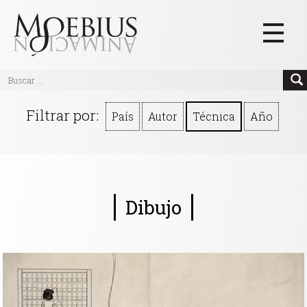
Inicio
Filtrar por:
País
Autor
Técnica
Año
Videos
Blog
Textos
Dibujo
Eventos
Links
Quiénes Somos
Manifiesto