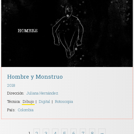
Hombre y Monstruo
2018
Dirección:
Juliana Hernández
Técnica:
Dibujo
Digital
Rotoscopia
País:
Colombia
1
2
3
4
5
6
7
8
→