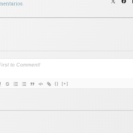
mentarios.
{}
[+]