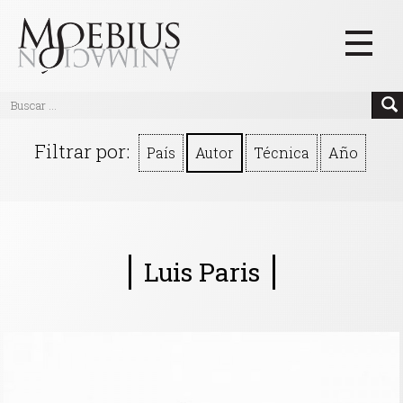
Inicio
Filtrar por:
País
Autor
Técnica
Año
Videos
Blog
Textos
Luis Paris
Eventos
Links
Quiénes Somos
Manifiesto