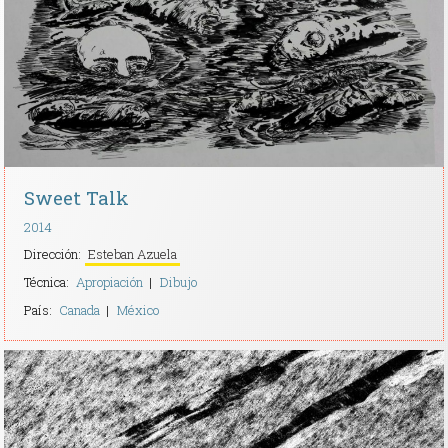
Contacto
Sweet Talk
2014
Dirección:
Esteban Azuela
Técnica:
Apropiación
Dibujo
País:
Canada
México