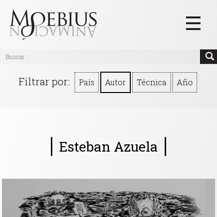
Inicio
Filtrar por:
País
Autor
Técnica
Año
Videos
Blog
Textos
Esteban Azuela
Eventos
Links
Quiénes Somos
Manifiesto