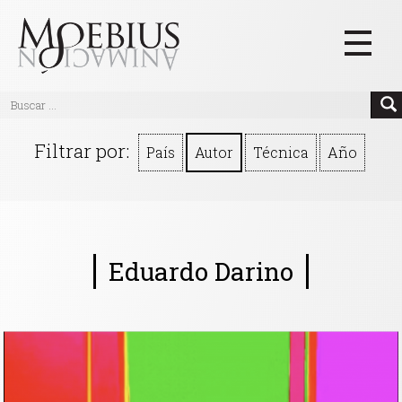
Inicio
Filtrar por:
País
Autor
Técnica
Año
Videos
Blog
Textos
Eduardo Darino
Eventos
Links
Quiénes Somos
Manifiesto