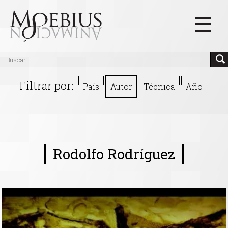
Inicio
Filtrar por:
País
Autor
Técnica
Año
Videos
Blog
Textos
Rodolfo Rodríguez
Eventos
Links
Quiénes Somos
Manifiesto