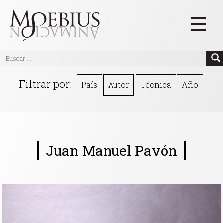
Inicio
Filtrar por:
País
Autor
Técnica
Año
Videos
Blog
Textos
Juan Manuel Pavón
Eventos
Links
Quiénes Somos
Manifiesto