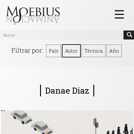
Inicio
Filtrar por:
País
Autor
Técnica
Año
Videos
Blog
Textos
Danae Diaz
Eventos
Links
Quiénes Somos
Manifiesto