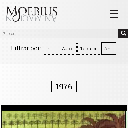
Inicio
Filtrar por:
País
Autor
Técnica
Año
Videos
Blog
Textos
1976
Eventos
Links
Quiénes Somos
Manifiesto