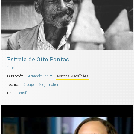
Contacto
Estrela de Oito Pontas
1996
Dirección:
Fernando Diniz
Marcos Magalhães
Técnica:
Dibujo
Stop-motion
País:
Brasil