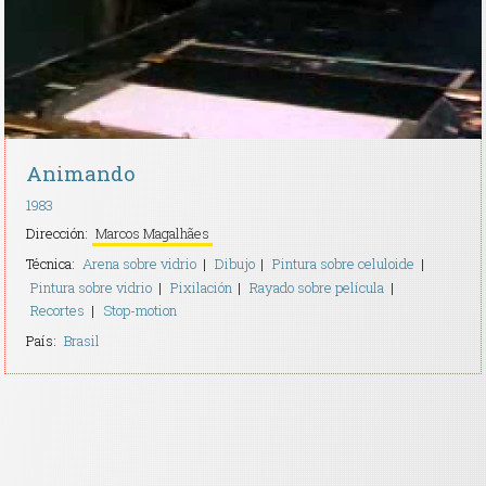
Animando
1983
Dirección:
Marcos Magalhães
Técnica:
Arena sobre vidrio
Dibujo
Pintura sobre celuloide
Pintura sobre vidrio
Pixilación
Rayado sobre película
Recortes
Stop-motion
País:
Brasil