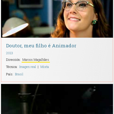
Doutor, meu filho é Animador
2013
Dirección:
Marcos Magalhães
Técnica:
Imagen real
Mixta
País:
Brasil