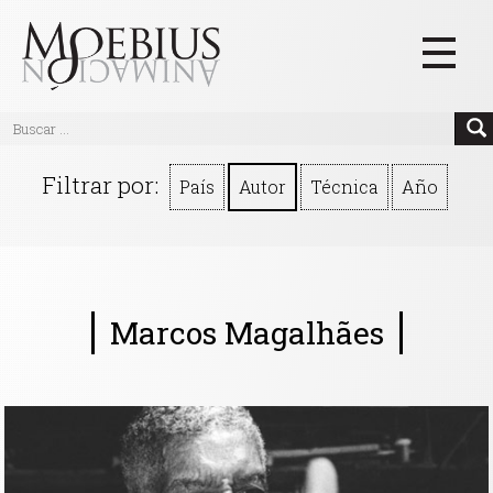
Inicio
Filtrar por:
País
Autor
Técnica
Año
Videos
Blog
Textos
Marcos Magalhães
Eventos
Links
Quiénes Somos
Manifiesto