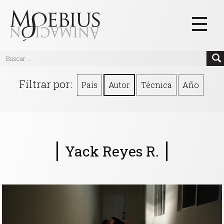
Inicio
Filtrar por:
País
Autor
Técnica
Año
Videos
Blog
Textos
Yack Reyes R.
Eventos
Links
Quiénes Somos
Manifiesto