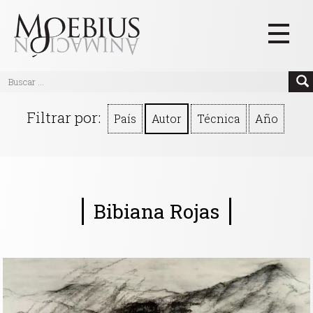
Inicio
Filtrar por:
País
Autor
Técnica
Año
Videos
Blog
Textos
Bibiana Rojas
Eventos
Links
Quiénes Somos
Manifiesto