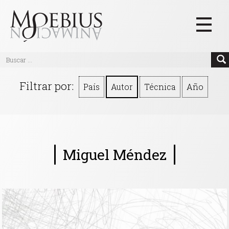
Inicio
Filtrar por:
País
Autor
Técnica
Año
Videos
Blog
Textos
Miguel Méndez
Eventos
Links
Quiénes Somos
Manifiesto