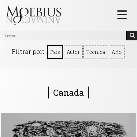
Inicio
Filtrar por:
País
Autor
Técnica
Año
Videos
Blog
Textos
Canada
Eventos
Links
Quiénes Somos
Manifiesto