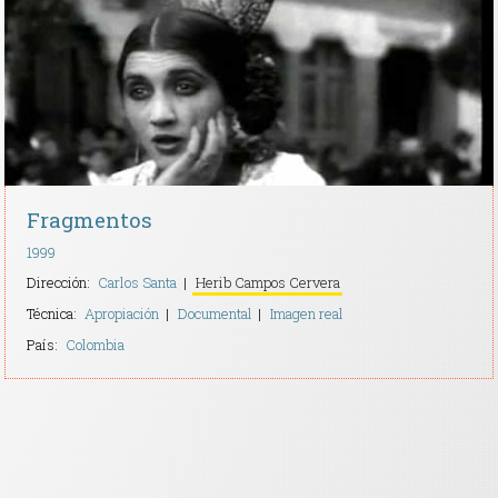
Contacto
Fragmentos
1999
Dirección:
Carlos Santa
Herib Campos Cervera
Técnica:
Apropiación
Documental
Imagen real
País:
Colombia