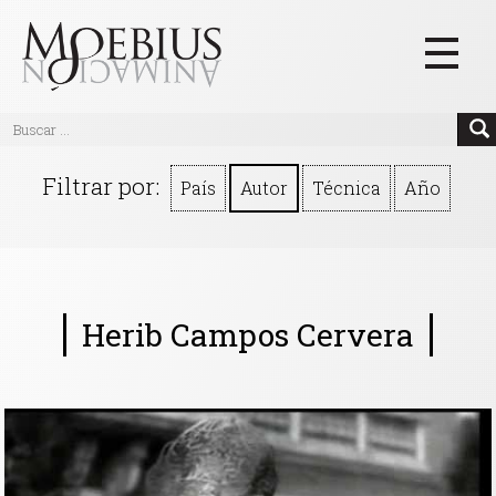
Inicio
Filtrar por:
País
Autor
Técnica
Año
Videos
Blog
Textos
Herib Campos Cervera
Eventos
Links
Quiénes Somos
Manifiesto