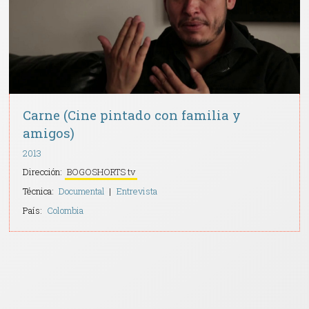
Carne (Cine pintado con familia y
amigos)
2013
Dirección:
BOGOSHORTS tv
Técnica:
Documental
Entrevista
País:
Colombia