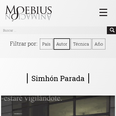
Inicio
Filtrar por:
País
Autor
Técnica
Año
Videos
Blog
Textos
Simhón Parada
Eventos
Links
Quiénes Somos
Manifiesto