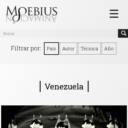
Inicio
Filtrar por:
País
Autor
Técnica
Año
Videos
Blog
Textos
Venezuela
Eventos
Links
Quiénes Somos
Manifiesto