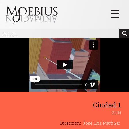
Inicio
Videos
Blog
Textos
Eventos
Links
Ciudad 1
Quiénes Somos
2009
Manifiesto
Dirección:
José Luis Martinat