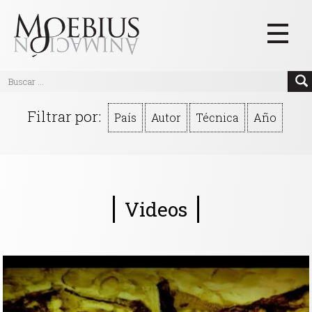
Inicio
Filtrar por:
País
Autor
Técnica
Año
Videos
Blog
Textos
Videos
Eventos
Links
Quiénes Somos
Manifiesto