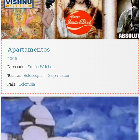
Apartamentos
2006
Dirección:
Simón Wilches
Técnica:
Rotoscopia
Stop-motion
País:
Colombia