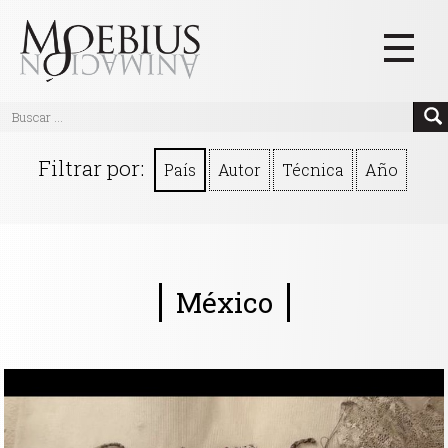
Inicio
Filtrar por:
País
Autor
Técnica
Año
Videos
Blog
Textos
México
Eventos
Links
Quiénes Somos
Manifiesto