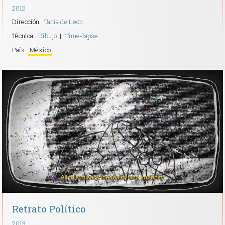
2012
Dirección:
Tania de León
Técnica:
Dibujo
Time-lapse
País:
México
Retrato Político
2013