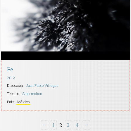
Fe
2012
Dirección:
Juan Pablo Villegas
Técnica:
Stop-motion
País:
México
←
1
2
3
4
→