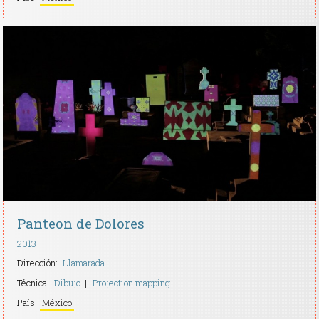
Panteon de Dolores
2013
Dirección:
Llamarada
Técnica:
Dibujo
Projection mapping
País:
México