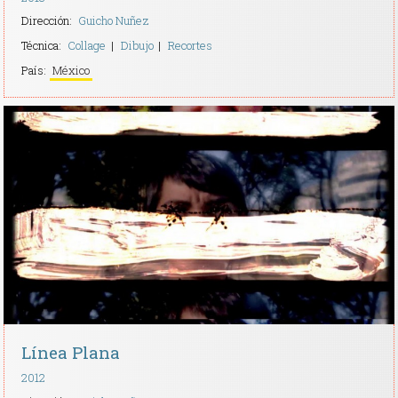
Dirección:
Guicho Nuñez
Técnica:
Collage
Dibujo
Recortes
País:
México
Línea Plana
2012