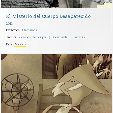
El Misterio del Cuerpo Desaparecido
2013
Dirección:
Llamarada
Técnica:
Composición digital
Documental
Recortes
País:
México