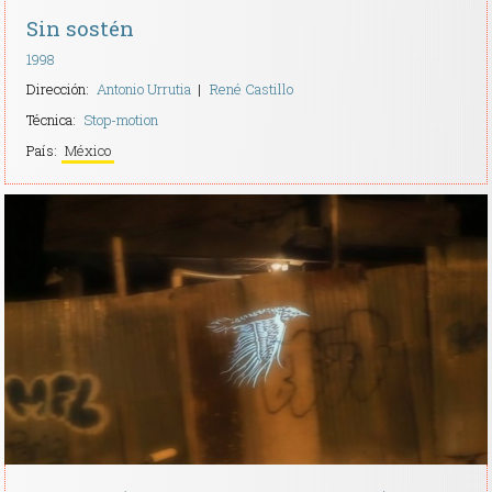
Sin sostén
1998
Dirección:
Antonio Urrutia
René Castillo
Técnica:
Stop-motion
País:
México