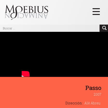
Inicio
Videos
Blog
Textos
Eventos
Links
Passo
Quiénes Somos
2007
Manifiesto
Dirección:
Alê Abreu