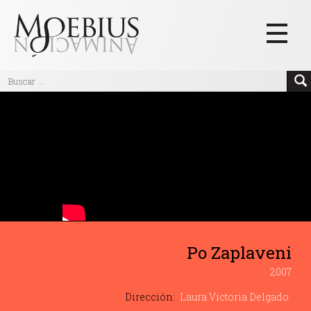
Inicio
Videos
Blog
Textos
Eventos
Links
Po Zaplaveni
Quiénes Somos
2007
Manifiesto
Dirección:
Laura Victoria Delgado