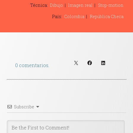
Contacto
Técnica:
Dibujo
Imagen real
Stop-motion
País:
Colombia
República Checa
0 comentarios.
Subscribe