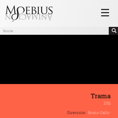
Inicio
Videos
https://vimeo.com/23593976
Blog
Textos
Eventos
Links
Trama
Quiénes Somos
2011
Manifiesto
Dirección:
Bruno Gallo