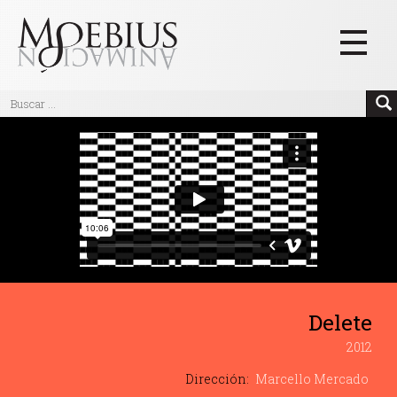
Inicio
Videos
Blog
Textos
Eventos
Links
Delete
Quiénes Somos
2012
Manifiesto
Dirección:
Marcello Mercado