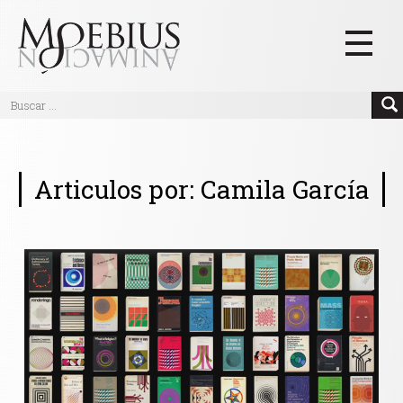
Inicio
Videos
Articulos por: Camila García
Blog
Textos
Eventos
Links
Quiénes Somos
Manifiesto